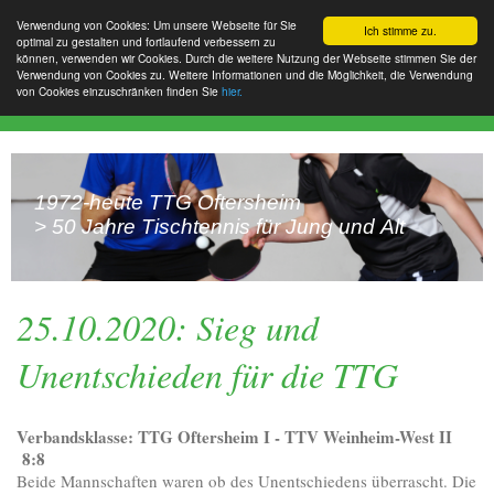
Verwendung von Cookies: Um unsere Webseite für Sie
Ich stimme zu.
optimal zu gestalten und fortlaufend verbessern zu
können, verwenden wir Cookies. Durch die weitere Nutzung der Webseite stimmen Sie der
Verwendung von Cookies zu. Weitere Informationen und die Möglichkeit, die Verwendung
von Cookies einzuschränken finden Sie
hier.
1972-heute TTG Oftersheim
> 50 Jahre Tischtennis für Jung und Alt
25.10.2020: Sieg und
Unentschieden für die TTG
Verbandsklasse: TTG Oftersheim I - TTV Weinheim-West II
8:8
Beide Mannschaften waren ob des Unentschiedens überrascht. Die