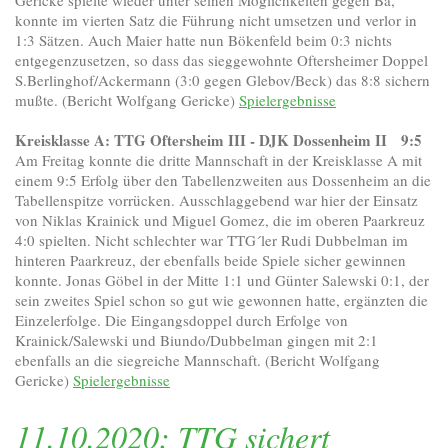
Gericke spielte wieder unter seinen Möglichkeiten gegen Ba,
konnte im vierten Satz die Führung nicht umsetzen und verlor in
1:3 Sätzen. Auch Maier hatte nun Bökenfeld beim 0:3 nichts
entgegenzusetzen, so dass das sieggewohnte Oftersheimer Doppel
S.Berlinghof/Ackermann (3:0 gegen Glebov/Beck) das 8:8 sichern
mußte. (Bericht Wolfgang Gericke)
Spielergebnisse
Kreisklasse A: TTG Oftersheim III - DJK Dossenheim II 9:5
Am Freitag konnte die dritte Mannschaft in der Kreisklasse A mit
einem 9:5 Erfolg über den Tabellenzweiten aus Dossenheim an die
Tabellenspitze vorrücken. Ausschlaggebend war hier der Einsatz
von Niklas Krainick und Miguel Gomez, die im oberen Paarkreuz
4:0 spielten. Nicht schlechter war TTG´ler Rudi Dubbelman im
hinteren Paarkreuz, der ebenfalls beide Spiele sicher gewinnen
konnte. Jonas Göbel in der Mitte 1:1 und Günter Salewski 0:1, der
sein zweites Spiel schon so gut wie gewonnen hatte, ergänzten die
Einzelerfolge. Die Eingangsdoppel durch Erfolge von
Krainick/Salewski und Biundo/Dubbelman gingen mit 2:1
ebenfalls an die siegreiche Mannschaft. (Bericht Wolfgang
Gericke)
Spielergebnisse
11.10.2020: TTG sichert