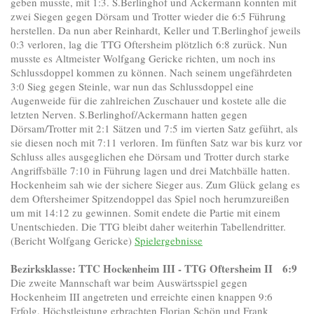
geben musste, mit 1:3. S.Berlinghof und Ackermann konnten mit
zwei Siegen gegen Dörsam und Trotter wieder die 6:5 Führung
herstellen. Da nun aber Reinhardt, Keller und T.Berlinghof jeweils
0:3 verloren, lag die TTG Oftersheim plötzlich 6:8 zurück. Nun
musste es Altmeister Wolfgang Gericke richten, um noch ins
Schlussdoppel kommen zu können. Nach seinem ungefährdeten
3:0 Sieg gegen Steinle, war nun das Schlussdoppel eine
Augenweide für die zahlreichen Zuschauer und kostete alle die
letzten Nerven. S.Berlinghof/Ackermann hatten gegen
Dörsam/Trotter mit 2:1 Sätzen und 7:5 im vierten Satz geführt, als
sie diesen noch mit 7:11 verloren. Im fünften Satz war bis kurz vor
Schluss alles ausgeglichen ehe Dörsam und Trotter durch starke
Angriffsbälle 7:10 in Führung lagen und drei Matchbälle hatten.
Hockenheim sah wie der sichere Sieger aus. Zum Glück gelang es
dem Oftersheimer Spitzendoppel das Spiel noch herumzureißen
um mit 14:12 zu gewinnen. Somit endete die Partie mit einem
Unentschieden. Die TTG bleibt daher weiterhin Tabellendritter.
(Bericht Wolfgang Gericke)
Spielergebnisse
Bezirksklasse: TTC Hockenheim III - TTG Oftersheim II 6:9
Die zweite Mannschaft war beim Auswärtsspiel gegen
Hockenheim III angetreten und erreichte einen knappen 9:6
Erfolg. Höchstleistung erbrachten Florian Schön und Frank