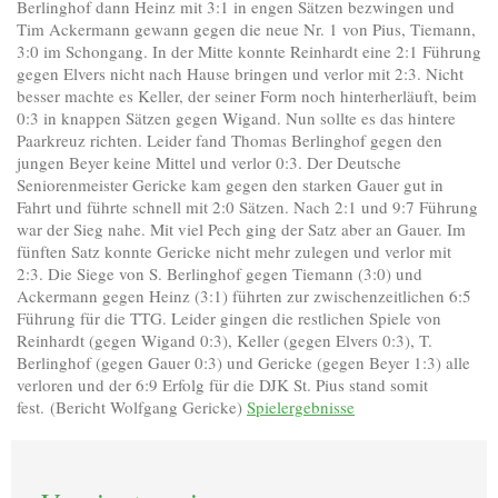
Berlinghof dann Heinz mit 3:1 in engen Sätzen bezwingen und
Tim Ackermann gewann gegen die neue Nr. 1 von Pius, Tiemann,
3:0 im Schongang. In der Mitte konnte Reinhardt eine 2:1 Führung
gegen Elvers nicht nach Hause bringen und verlor mit 2:3. Nicht
besser machte es Keller, der seiner Form noch hinterherläuft, beim
0:3 in knappen Sätzen gegen Wigand. Nun sollte es das hintere
Paarkreuz richten. Leider fand Thomas Berlinghof gegen den
jungen Beyer keine Mittel und verlor 0:3. Der Deutsche
Seniorenmeister Gericke kam gegen den starken Gauer gut in
Fahrt und führte schnell mit 2:0 Sätzen. Nach 2:1 und 9:7 Führung
war der Sieg nahe. Mit viel Pech ging der Satz aber an Gauer. Im
fünften Satz konnte Gericke nicht mehr zulegen und verlor mit
2:3. Die Siege von S. Berlinghof gegen Tiemann (3:0) und
Ackermann gegen Heinz (3:1) führten zur zwischenzeitlichen 6:5
Führung für die TTG. Leider gingen die restlichen Spiele von
Reinhardt (gegen Wigand 0:3), Keller (gegen Elvers 0:3), T.
Berlinghof (gegen Gauer 0:3) und Gericke (gegen Beyer 1:3) alle
verloren und der 6:9 Erfolg für die DJK St. Pius stand somit
fest. (Bericht Wolfgang Gericke)
Spielergebnisse