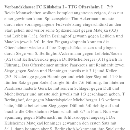
Verbandsklasse: FC Külsheim I - TTG Oftersheim I 7:9
Beide Mannschaften wollten komplett angetreten zeigen, dass nur
einer gewinnen kann. Spitzenspieler Tim Ackermann musste
durch eine vorangegangene Fußverletzung eingeschränkt an den
Start gehen und verlor seine Spitzeneinzel gegen Matejka (0:3)
und Leiblein (1:3). Stefan Berlinghof gewann gegen Leiblein und
Matejka jeweils 3:0. In den Eingangsdoppeln konnten die
Oftersheimer wieder auf ihre Doppelstärke setzen und gingen
durch Siege von S. Berlinghof/Ackermann gegen Leiblein/Soden
(3:2) und Keller/Gericke gegen Düll/Michelberger (3:1) gleich in
Führung. Das Oftersheimer mittlere Paarkreuz mit Reinhardt (zwei
Siege gegen Soden und Henninger jeweils mit 3:1) und Keller
(2:3 Niederlage gegen Henninger und wichtiger Sieg mit 11:9 im
fünften Satz gegen Soden) sorgte für die 7:6 Führung. Im hinteren
Paarkreuz haderte Gericke mit seinem Schläger gegen Düll und
Michelberger und musste sich jeweils mit 1:3 geschlagen geben. T.
Berlinghof, der gegen Materialspieler Michelberger 1:3 verloren
hatte, blühte bei seinem Sieg gegen Düll mit 3:0 richtig auf und
brachte die Oftersheimer Mannschaft mit 8:7 in Front. Nun war
Spannung gegen Mitternacht im Schlussdoppel angesagt. Die
Külsheimer Matejka/Henninger gewannen den ersten Satz mit
8:11, dann konnten aber S. Berlinghof/Ackermann ihre Spielstärke