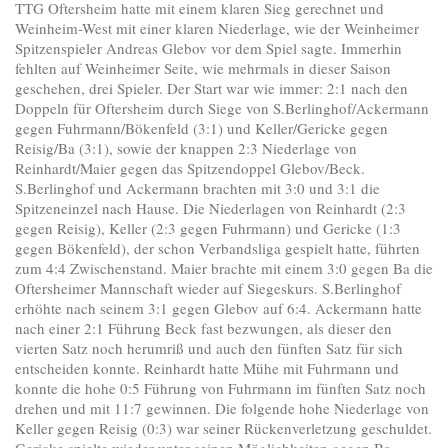
TTG Oftersheim hatte mit einem klaren Sieg gerechnet und
Weinheim-West mit einer klaren Niederlage, wie der Weinheimer
Spitzenspieler Andreas Glebov vor dem Spiel sagte. Immerhin
fehlten auf Weinheimer Seite, wie mehrmals in dieser Saison
geschehen, drei Spieler. Der Start war wie immer: 2:1 nach den
Doppeln für Oftersheim durch Siege von S.Berlinghof/Ackermann
gegen Fuhrmann/Bökenfeld (3:1) und Keller/Gericke gegen
Reisig/Ba (3:1), sowie der knappen 2:3 Niederlage von
Reinhardt/Maier gegen das Spitzendoppel Glebov/Beck.
S.Berlinghof und Ackermann brachten mit 3:0 und 3:1 die
Spitzeneinzel nach Hause. Die Niederlagen von Reinhardt (2:3
gegen Reisig), Keller (2:3 gegen Fuhrmann) und Gericke (1:3
gegen Bökenfeld), der schon Verbandsliga gespielt hatte, führten
zum 4:4 Zwischenstand. Maier brachte mit einem 3:0 gegen Ba die
Oftersheimer Mannschaft wieder auf Siegeskurs. S.Berlinghof
erhöhte nach seinem 3:1 gegen Glebov auf 6:4. Ackermann hatte
nach einer 2:1 Führung Beck fast bezwungen, als dieser den
vierten Satz noch herumriß und auch den fünften Satz für sich
entscheiden konnte. Reinhardt hatte Mühe mit Fuhrmann und
konnte die hohe 0:5 Führung von Fuhrmann im fünften Satz noch
drehen und mit 11:7 gewinnen. Die folgende hohe Niederlage von
Keller gegen Reisig (0:3) war seiner Rückenverletzung geschuldet.