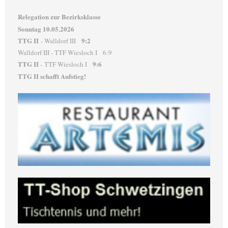
Relegation zur Bezirksklasse
Sonntag 10.05.2026
TTG II
9:2
- Walldorf III
Walldorf III - TTF Wiesloch I 6:9
TTG II
9:6
- TTF Wiesloch I
TTG II schafft Aufstieg!