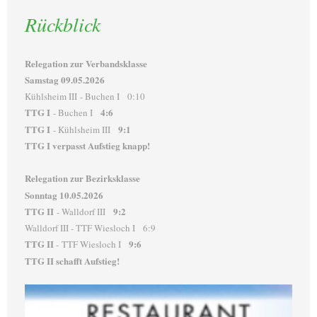
Rückblick
Relegation zur Verbandsklasse
Samstag 09.05.2026
Kühlsheim III - Buchen I 0:10
TTG I
4:6
- Buchen I
TTG I
9:1
- Kühlsheim III
TTG I verpasst Aufstieg knapp!
Relegation zur Bezirksklasse
Sonntag 10.05.2026
TTG II
9:2
- Walldorf III
Walldorf III - TTF Wiesloch I 6:9
TTG II
9:6
- TTF Wiesloch I
TTG II schafft Aufstieg!