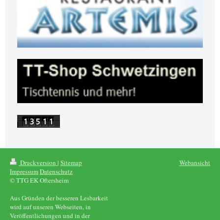
Druckversion
|
Sitemap
Webansicht
Impressum
Datenschutz
© TTG EK Oftersheim
Aus Gründen der besseren Lesbarkeit
wird auf unseren Webseiten, in
Veröffentlichungen und in der