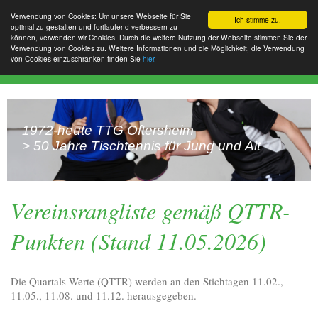
Verwendung von Cookies: Um unsere Webseite für Sie
Ich stimme zu.
optimal zu gestalten und fortlaufend verbessern zu
können, verwenden wir Cookies. Durch die weitere Nutzung der Webseite stimmen Sie der
Verwendung von Cookies zu. Weitere Informationen und die Möglichkeit, die Verwendung
von Cookies einzuschränken finden Sie
hier.
1972-heute TTG Oftersheim
> 50 Jahre Tischtennis für Jung und Alt
Vereinsrangliste gemäß QTTR-
Punkten (Stand 11.05.2026)
Die Quartals-Werte (QTTR) werden an den Stichtagen 11.02.,
11.05., 11.08. und 11.12. herausgegeben.