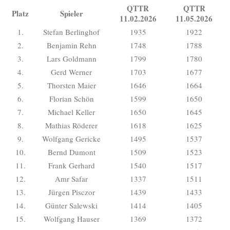
QTTR
QTTR
Platz
Spieler
11.02.2026
11.05.2026
1.
Stefan Berlinghof
1935
1922
2.
Benjamin Rehn
1748
1788
3.
Lars Goldmann
1799
1780
4.
Gerd Werner
1703
1677
5.
Thorsten Maier
1646
1664
6.
Florian Schön
1599
1650
7.
Michael Keller
1650
1645
8.
Mathias Röderer
1618
1625
9.
Wolfgang Gericke
1495
1537
10.
Bernd Dumont
1509
1523
11.
Frank Gerhard
1540
1517
12.
Amr Safar
1337
1511
13.
Jürgen Pisczor
1439
1433
14.
Günter Salewski
1414
1405
15.
Wolfgang Hauser
1369
1372